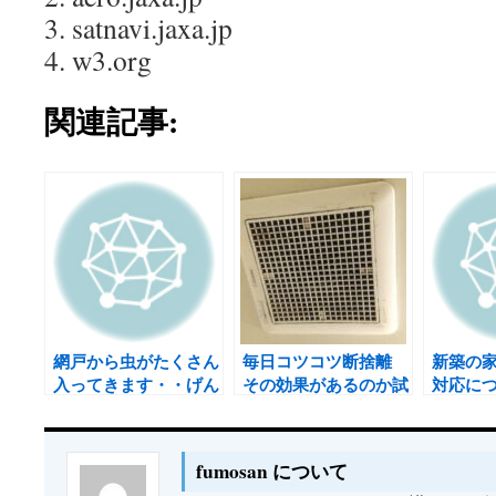
3. satnavi.jaxa.jp
4. w3.org
関連記事:
網戸から虫がたくさん
毎日コツコツ断捨離
新築の
入ってきます・・げん
その効果があるのか試
対応に
なり
しています カビだら
げるこ
け！お風呂の換気扇の
どうす
掃除
fumosan について