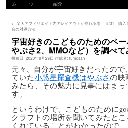
ム
つ
紹介
←
楽天アフィリエイト内のレイアウトが崩れる場
8/31 
合の対処方法
宇宙好きのこどものためのペー
やぶさ2、MMOなど）を調べて
投稿日:
2023年8月29日
作成者:
fumosan
元々、自分が宇宙好きだったので、
ていた
小惑星探査機はやぶさ
の映
みたら、その魅力に見事にはまっ
す。
というわけで、こどものためにgoo
クラフトの場所を聞いてみたとこ
くれていることがわかったので、