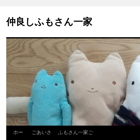
コ
ン
仲良しふもさん一家
テ
ン
ツ
へ
ス
キ
ッ
プ
ホー
ごあいさ
ふもさん一家ご