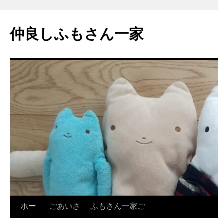
コ
ン
仲良しふもさん一家
テ
ン
ツ
へ
ス
キ
ッ
プ
ホー
ごあいさ
ふもさん一家ご