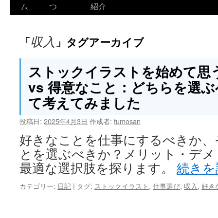
ム
つ
紹介
収入
「
」タグアーカイブ
ストックイラストを始めて思
vs 得意なこと：どちらを選
て考えてみました
投稿日:
2025年4月3日
作成者:
fumosan
好きなことを仕事にするべきか、
とを選ぶべきか？メリット・デメ
最適な選択肢を探ります。
続きを
カテゴリー:
日記
|
タグ:
ストックイラスト
,
仕事選び
,
収入
,
好き