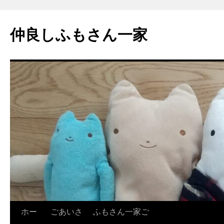
コ
ン
仲良しふもさん一家
テ
ン
ツ
へ
ス
キ
ッ
プ
ホー
ごあいさ
ふもさん一家ご