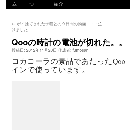
ム
つ
紹介
←
ポイ捨てされた子猫との９日間の動画・・・泣
けました
Qooの時計の電池が切れた。。
投稿日:
2012年11月20日
作成者:
fumosan
コカコーラの景品であたったQoo
インで使っています。