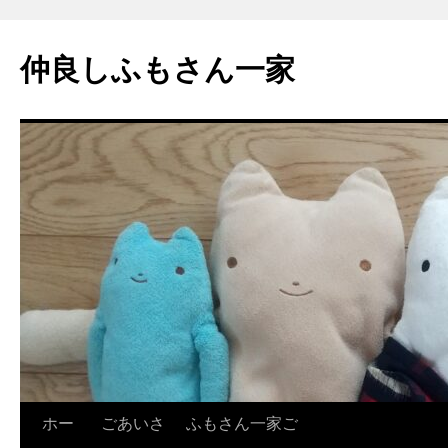
コ
ン
仲良しふもさん一家
テ
ン
ツ
へ
ス
キ
ッ
プ
ホー
ごあいさ
ふもさん一家ご