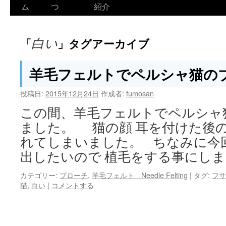
ム
つ
紹介
白い
「
」タグアーカイブ
羊毛フェルトでペルシャ猫の
投稿日:
2015年12月24日
作成者:
fumosan
この間、羊毛フェルトでペルシャ
ました。 猫の顔 耳を付けた後
れてしまいました。 ちなみに今
出したいので 植毛をする事にしま
カテゴリー:
ブローチ
,
羊毛フェルト Needle Felting
|
タグ:
フサ
猫
,
白い
|
コメントする