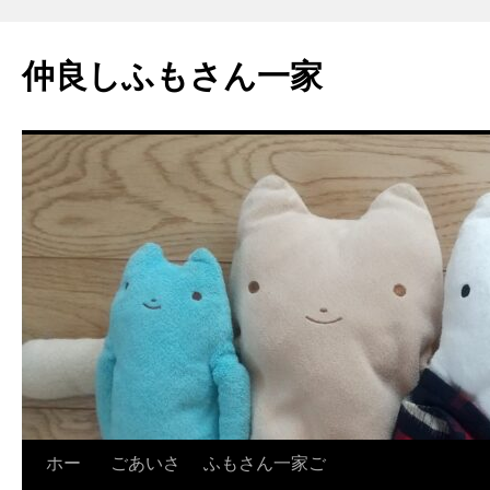
コ
ン
仲良しふもさん一家
テ
ン
ツ
へ
ス
キ
ッ
プ
ホー
ごあいさ
ふもさん一家ご