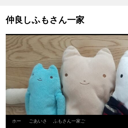
コ
ン
仲良しふもさん一家
テ
ン
ツ
へ
ス
キ
ッ
プ
ホー
ごあいさ
ふもさん一家ご