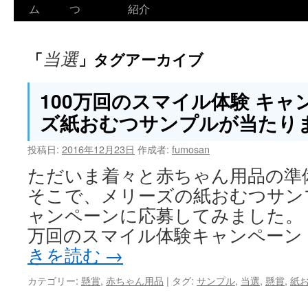
ム
つ
紹介
当選
「
」タグアーカイブ
100万回のスマイル体験 キャ
ズ紙おむつサンプルが当たり
投稿日:
2016年12月23日
作成者:
fumosan
ただいま着々と赤ちゃん用品の準
そこで、メリーズの紙おむつサン
ャンペーンに応募してみました。 
万回のスマイル体験キャンペーン
きを読む
→
カテゴリー:
懸賞
,
赤ちゃん用品
|
タグ:
サンプル
,
当選
,
懸賞
,
紙