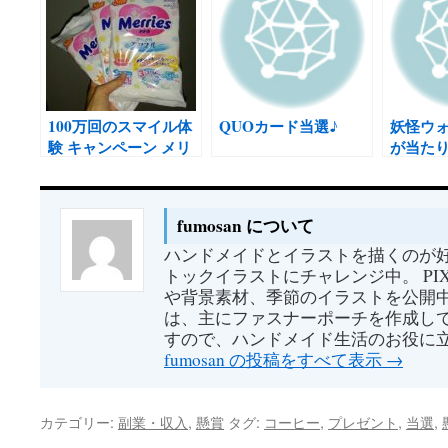
100万回のスマイル体
QUOカード当選♪
妖怪ウ
験 キャンペーン メリ
が当た
ーズ紙おむつサンプル
が当たりました
fumosan について
ハンドメイドとイラストを描くのが好
トックイラストにチャレンジ中。 PI
や背景素材、季節のイラストを公開中
は、主にファスナーポーチを作成して
すので、ハンドメイド生活のお役に
fumosan の投稿をすべて表示
→
カテゴリー:
副業・収入
,
懸賞
タグ:
コーヒー
,
プレゼント
,
当選
,