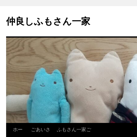
コ
ン
仲良しふもさん一家
テ
ン
ツ
へ
ス
キ
ッ
プ
ホー
ごあいさ
ふもさん一家ご