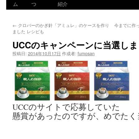
ム
つ
紹介
←
クロバーのかぎ針「アミュレ」のケースを作り
今までに作
ました レシピも
UCCのキャンペーンに当選しま
投稿日:
2014年10月17日
作成者:
fumosan
UCCのサイトで応募していた
懸賞があったのですが、めでたく