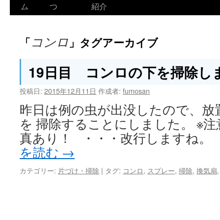
ム
つ
紹介
コンロ
「
」タグアーカイブ
19日目 コンロの下を掃除し
投稿日:
2015年12月11日
作成者:
fumosan
昨日は例の虫が出没したので、放
を 掃除することにしました。 ※
真あり！ ・・・改行しますね
を読む
→
カテゴリー:
片づけ・掃除
|
タグ:
コンロ
,
スプレー
,
掃除
,
換気扇