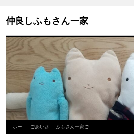
コ
ン
仲良しふもさん一家
テ
ン
ツ
へ
ス
キ
ッ
プ
ホー
ごあいさ
ふもさん一家ご