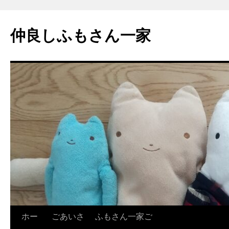
コ
ン
仲良しふもさん一家
テ
ン
ツ
へ
ス
キ
ッ
プ
ホー
ごあいさ
ふもさん一家ご