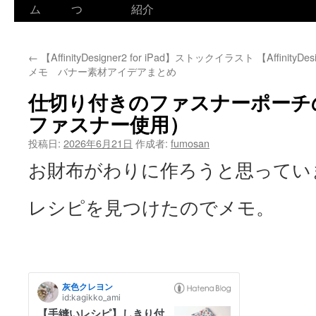
ム
つ
紹介
←
【AffinityDesigner2 for iPad】ストックイラスト
【Affinity
メモ バナー素材アイデアまとめ
仕切り付きのファスナーポーチの
ファスナー使用）
投稿日:
2026年6月21日
作成者:
fumosan
お財布がわりに作ろうと思ってい
レシピを見つけたのでメモ。