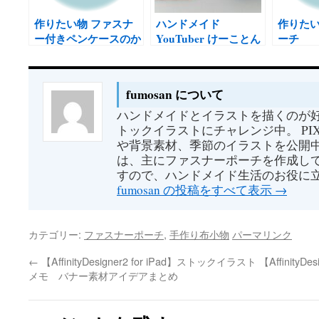
作りたい物 ファスナ
ハンドメイド
作りたい
ー付きペンケースのか
YouTuber けーことん
ーチ
んたんな作り方
様のレシピ すぐでき
るミニポーチをラクマ
に出品しました
fumosan について
ハンドメイドとイラストを描くのが好
トックイラストにチャレンジ中。 PI
や背景素材、季節のイラストを公開中
は、主にファスナーポーチを作成して
すので、ハンドメイド生活のお役に
fumosan の投稿をすべて表示
→
カテゴリー:
ファスナーポーチ
,
手作り布小物
パーマリンク
←
【AffinityDesigner2 for iPad】ストックイラスト
【Affinity
メモ バナー素材アイデアまとめ