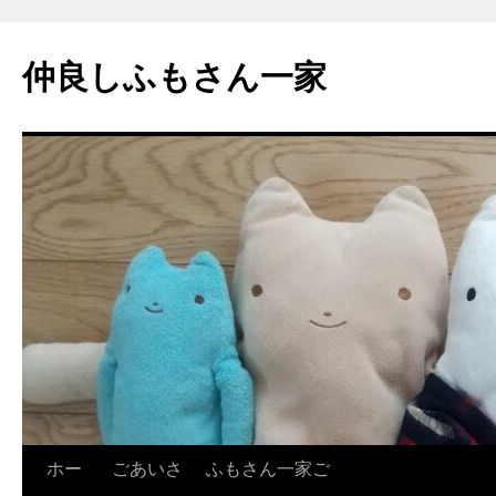
コ
ン
仲良しふもさん一家
テ
ン
ツ
へ
ス
キ
ッ
プ
ホー
ごあいさ
ふもさん一家ご