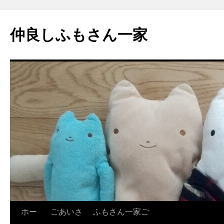
コ
ン
仲良しふもさん一家
テ
ン
ツ
へ
ス
キ
ッ
プ
ホー
ごあいさ
ふもさん一家ご