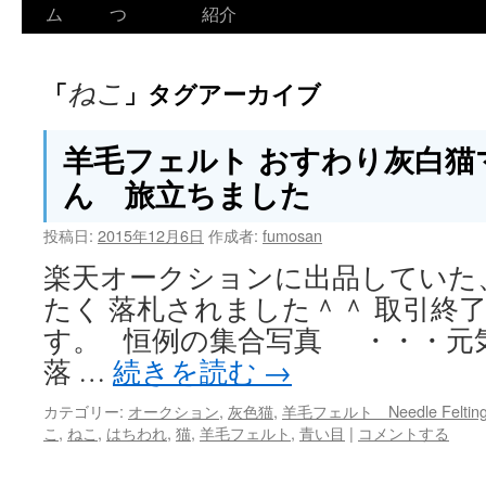
ム
つ
紹介
ねこ
「
」タグアーカイブ
羊毛フェルト おすわり灰白猫
ん 旅立ちました
投稿日:
2015年12月6日
作成者:
fumosan
楽天オークションに出品していた
たく 落札されました＾＾ 取引終了日
す。 恒例の集合写真 ・・・元
落 …
続きを読む
→
カテゴリー:
オークション
,
灰色猫
,
羊毛フェルト Needle Feltin
こ
,
ねこ
,
はちわれ
,
猫
,
羊毛フェルト
,
青い目
|
コメントする